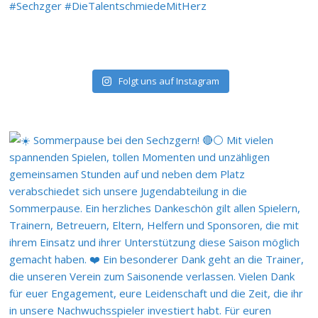
Folgt uns auf Instagram