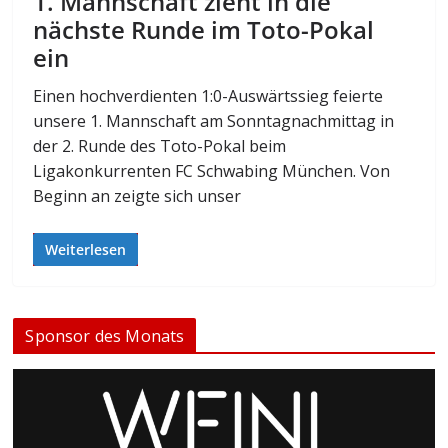
1. Mannschaft zieht in die
nächste Runde im Toto-Pokal
ein
Einen hochverdienten 1:0-Auswärtssieg feierte
unsere 1. Mannschaft am Sonntagnachmittag in
der 2. Runde des Toto-Pokal beim
Ligakonkurrenten FC Schwabing München. Von
Beginn an zeigte sich unser
Weiterlesen
Sponsor des Monats