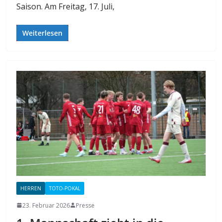
Saison. Am Freitag, 17. Juli,
Weiterlesen
HERREN
TOTO-POKAL
23. Februar 2026
Presse