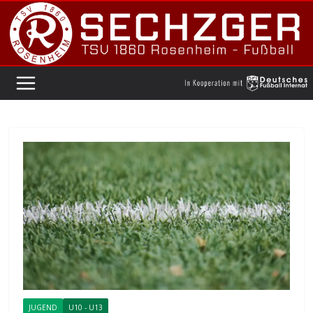
Zum
Inhalt
springen
JUGEND
U10 - U13