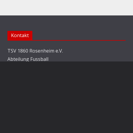
Kontakt
TSV 1860 Rosenheim e.V.
Abteilung Fussball
Jahnstraße 25
83022 Rosenheim
E-Mail:
info@1860rosenheim.de
Social Media
Die Sechzger auf Instagram