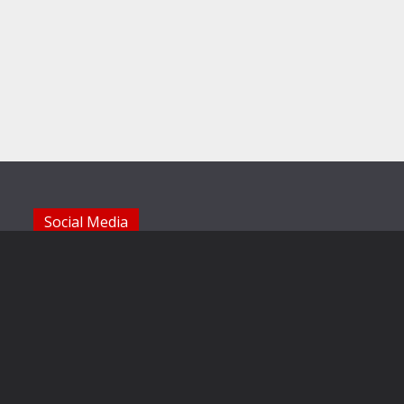
Social Media
Die Sechzger auf Instagram
Die Sechzger Jugend auf Instagram
Die Sechzger auf Facebook