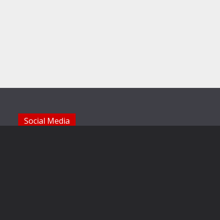
Social Media
Die Sechzger auf Instagram
Die Sechzger Jugend auf Instagram
Die Sechzger auf Facebook