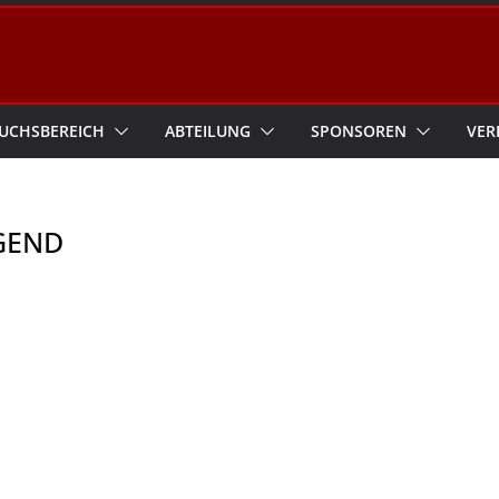
UCHSBEREICH
ABTEILUNG
SPONSOREN
VER
UGEND