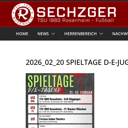
Zum
Inhalt
springen
HOME
NEWS
HERRENBEREICH
NACHW
2026_02_20 SPIELTAGE D-E-J