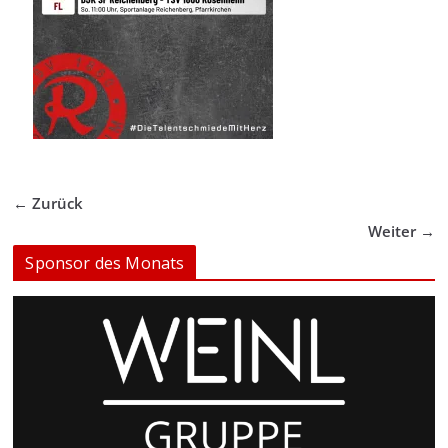
← Zurück
Weiter →
Sponsor des Monats