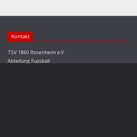
Kontakt
TSV 1860 Rosenheim e.V.
Abteilung Fussball
Jahnstraße 25
83022 Rosenheim
E-Mail:
info@1860rosenheim.de
Social Media
Die Sechzger auf Instagram