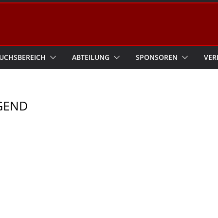
UCHSBEREICH
ABTEILUNG
SPONSOREN
VER
UGEND