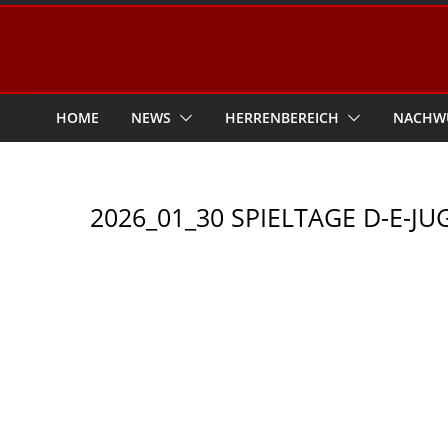
Zum
Inhalt
springen
HOME
NEWS
HERRENBEREICH
NACHW
2026_01_30 SPIELTAGE D-E-J