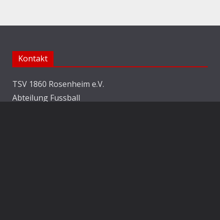
Kontakt
TSV 1860 Rosenheim e.V.
Abteilung Fussball
Jahnstraße 25
83022 Rosenheim
E-Mail:
info@1860rosenheim.de
Social Media
Die Sechzger auf Instagram