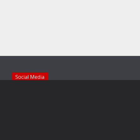
Social Media
Die Sechzger auf Instagram
Die Sechzger Jugend auf Instagram
Die Sechzger auf Facebook