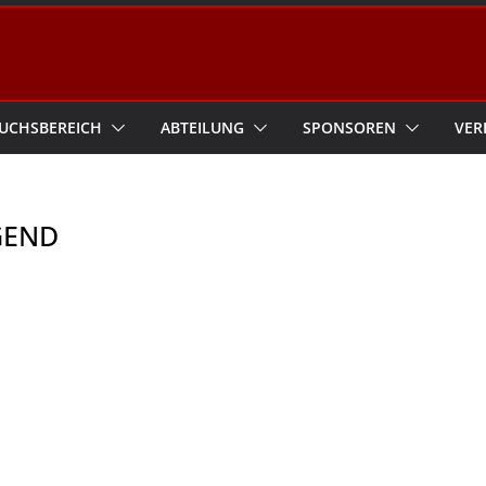
UCHSBEREICH
ABTEILUNG
SPONSOREN
VER
GEND