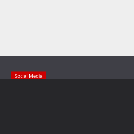
Social Media
Die Sechzger auf Instagram
Die Sechzger Jugend auf Instagram
Die Sechzger auf Facebook