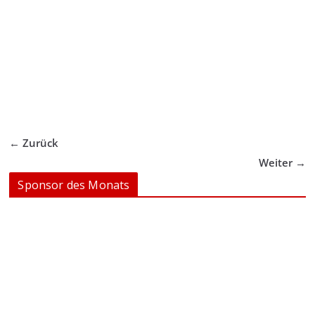
← Zurück
Weiter →
Sponsor des Monats