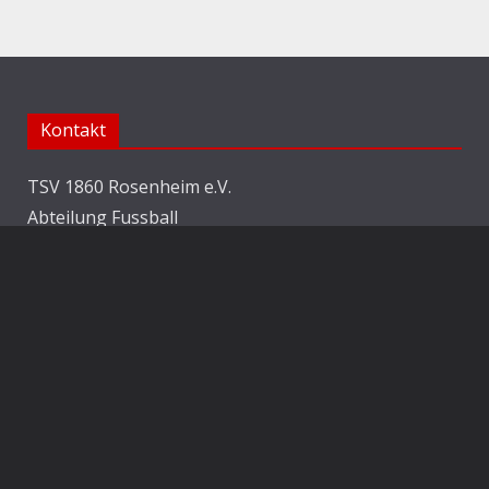
Kontakt
TSV 1860 Rosenheim e.V.
Abteilung Fussball
Jahnstraße 25
83022 Rosenheim
E-Mail:
info@1860rosenheim.de
Social Media
Die Sechzger auf Instagram