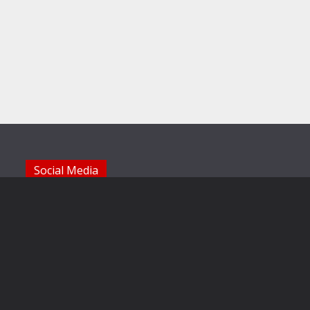
Social Media
Die Sechzger auf Instagram
Die Sechzger Jugend auf Instagram
Die Sechzger auf Facebook