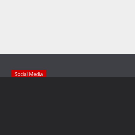
Social Media
Die Sechzger auf Instagram
Die Sechzger Jugend auf Instagram
Die Sechzger auf Facebook