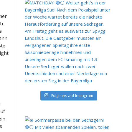
mmer
ch
e
dann
ste
ight
Folgt uns auf Instagram
e
auf
ein
s