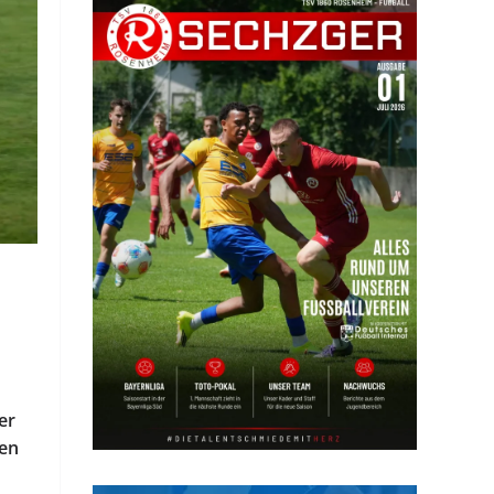
er
nen