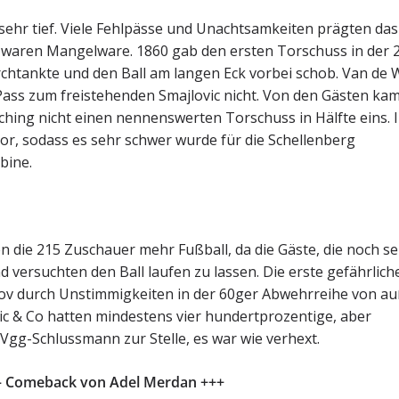
sehr tief. Viele Fehlpässe und Unachtsamkeiten prägten das
 waren Mangelware. 1860 gab den ersten Torschuss in der 2
rchtankte und den Ball am langen Eck vorbei schob. Van de 
 Pass zum freistehenden Smajlovic nicht. Von den Gästen kam
moching nicht einen nennenswerten Torschuss in Hälfte eins. 
or, sodass es sehr schwer wurde für die Schellenberg
bine.
en die 215 Zuschauer mehr Fußball, da die Gäste, die noch s
 versuchten den Ball laufen zu lassen. Die erste gefährlich
dov durch Unstimmigkeiten in der 60ger Abwehrreihe von a
ic & Co hatten mindestens vier hundertprozentige, aber
Vgg-Schlussmann zur Stelle, es war wie verhext.
i – Comeback von Adel Merdan +++