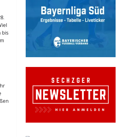
8.
Wiel
 bis
Im
ehr
e
ußen