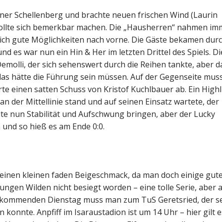
iner Schellenberg und brachte neuen frischen Wind (Laurin
s sollte sich bemerkbar machen. Die „Hausherren“ nahmen i
sich gute Möglichkeiten nach vorne. Die Gäste bekamen dur
d es war nun ein Hin & Her im letzten Drittel des Spiels. Di
molli, der sich sehenswert durch die Reihen tankte, aber 
das hätte die Führung sein müssen. Auf der Gegenseite mus
te einen satten Schuss von Kristof Kuchlbauer ab. Ein Highl
n der Mittellinie stand und auf seinen Einsatz wartete, der
llte nun Stabilität und Aufschwung bringen, aber der Lucky
und so hieß es am Ende 0:0.
einen kleinen faden Beigeschmack, da man doch einige gut
 Jungen Wilden nicht besiegt worden – eine tolle Serie, aber 
am kommenden Dienstag muss man zum TuS Geretsried, der s
 konnte. Anpfiff im Isaraustadion ist um 14 Uhr – hier gilt e