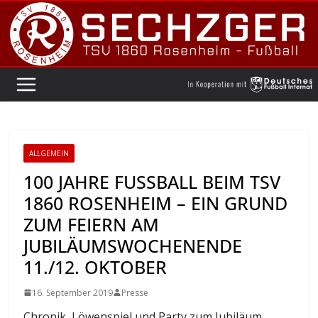
Zum
Inhalt
springen
ALLGEMEIN
100 JAHRE FUSSBALL BEIM TSV 1
860 ROSENHEIM – EIN GRUND Z
UM FEIERN AM J
UBILÄUMSWOCHENENDE 1
1./12. OKTOBER
16. September 2019
Presse
Chronik, Löwenspiel und Party zum Jubiläum