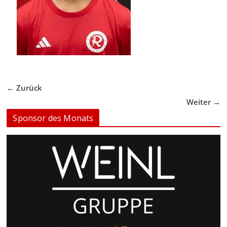
← Zurück
Weiter →
Sponsor des Monats