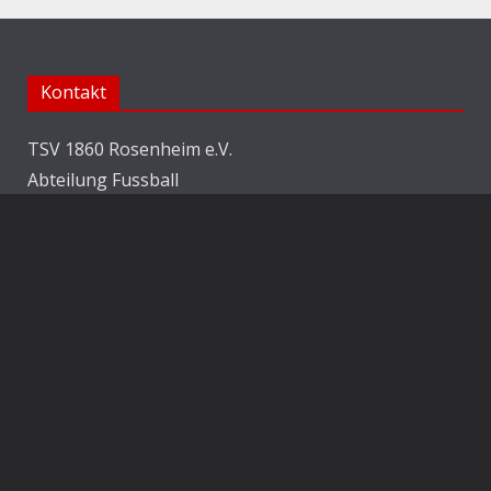
Kontakt
TSV 1860 Rosenheim e.V.
Abteilung Fussball
Jahnstraße 25
83022 Rosenheim
E-Mail:
info@1860rosenheim.de
Social Media
Die Sechzger auf Instagram
Die Sechzger Jugend auf Instagram