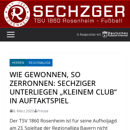
Zum
Inhalt
springen
HERREN
REGIONALLIGA
WIE GEWONNEN, SO
ZERRONNEN: SECHZIGER
UNTERLIEGEN „KLEINEM CLUB“
IN AUFTAKTSPIEL
8. März 2020
Presse
Der TSV 1860 Rosenheim ist für seine Aufholjagd
am 23. Spieltag der Regionalliga Bayern nicht