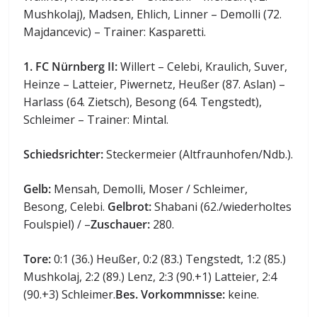
Mushkolaj), Madsen, Ehlich, Linner – Demolli (72.
Majdancevic) – Trainer: Kasparetti.
1. FC Nürnberg II:
Willert – Celebi, Kraulich, Suver,
Heinze – Latteier, Piwernetz, Heußer (87. Aslan) –
Harlass (64. Zietsch), Besong (64. Tengstedt),
Schleimer – Trainer: Mintal.
Schiedsrichter:
Steckermeier (Altfraunhofen/Ndb.).
Gelb:
Mensah, Demolli, Moser / Schleimer,
Besong, Celebi.
Gelbrot:
Shabani (62./wiederholtes
Foulspiel) / –
Zuschauer:
280.
Tore:
0:1 (36.) Heußer, 0:2 (83.) Tengstedt, 1:2 (85.)
Mushkolaj, 2:2 (89.) Lenz, 2:3 (90.+1) Latteier, 2:4
(90.+3) Schleimer.
Bes. Vorkommnisse:
keine.