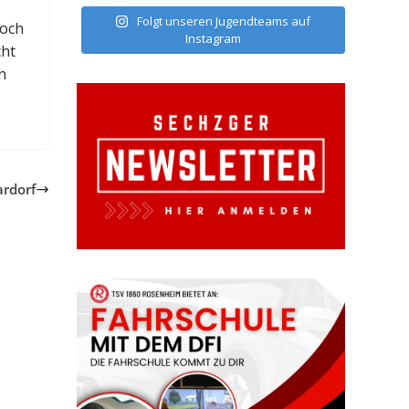
Folgt unseren Jugendteams auf
Doch
Instagram
cht
n
ardorf