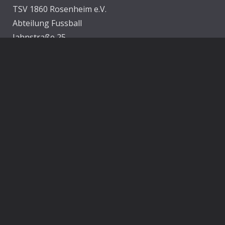
TSV 1860 Rosenheim e.V.
Abteilung Fussball
Jahnstraße 25
83022 Rosenheim
E-Mail:
info@1860rosenheim.de
Social Media
Die Sechzger auf Instagram
Die Sechzger Jugend auf Instagram
Die Sechzger auf Facebook
Rechtliches