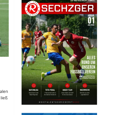
alen
ließ