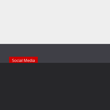
Social Media
Die Sechzger auf Instagram
Die Sechzger Jugend auf Instagram
Die Sechzger auf Facebook