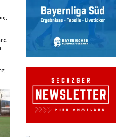
Lang
and.
n
ng