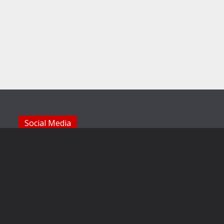
Social Media
Die Sechzger auf Instagram
Die Sechzger Jugend auf Instagram
Die Sechzger auf Facebook