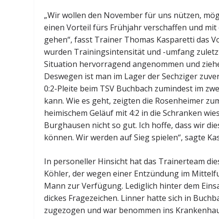
„Wir wollen den November für uns nützen, mögl
einen Vorteil fürs Frühjahr verschaffen und mi
gehen“, fasst Trainer Thomas Kasparetti das
wurden Trainingsintensität und -umfang zuletz
Situation hervorragend angenommen und ziehen
Deswegen ist man im Lager der Sechziger zuver
0:2-Pleite beim TSV Buchbach zumindest im zw
kann. Wie es geht, zeigten die Rosenheimer zum
heimischem Geläuf mit 4:2 in die Schranken wi
Burghausen nicht so gut. Ich hoffe, dass wir d
können. Wir werden auf Sieg spielen“, sagte Kas
In personeller Hinsicht hat das Trainerteam di
Köhler, der wegen einer Entzündung im Mittelfuß
Mann zur Verfügung. Lediglich hinter dem Einsa
dickes Fragezeichen. Linner hatte sich in Buch
zugezogen und war benommen ins Krankenhau