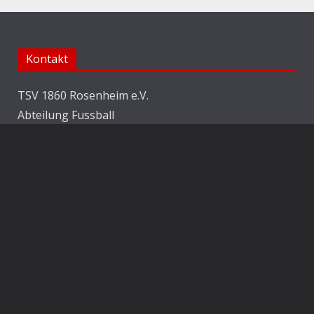
Kontakt
TSV 1860 Rosenheim e.V.
Abteilung Fussball
Jahnstraße 25
83022 Rosenheim
E-Mail:
info@1860rosenheim.de
Social Media
Die Sechzger auf Instagram
Die Sechzger Jugend auf Instagram