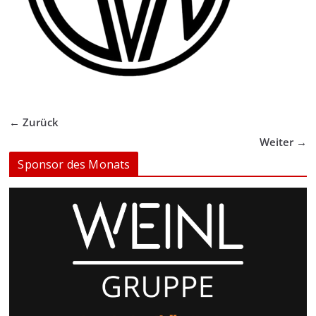
← Zurück
Weiter →
Sponsor des Monats