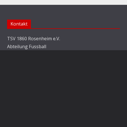
Kontakt
TSV 1860 Rosenheim e.V.
Abteilung Fussball
Jahnstraße 25
83022 Rosenheim
E-Mail:
info@1860rosenheim.de
Social Media
Die Sechzger auf Instagram
Die Sechzger Jugend auf Instagram