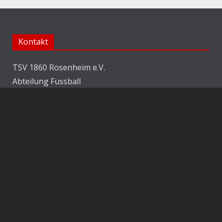
Kontakt
TSV 1860 Rosenheim e.V.
Abteilung Fussball
Jahnstraße 25
83022 Rosenheim
E-Mail:
info@1860rosenheim.de
Social Media
Die Sechzger auf Instagram
Die Sechzger Jugend auf Instagram