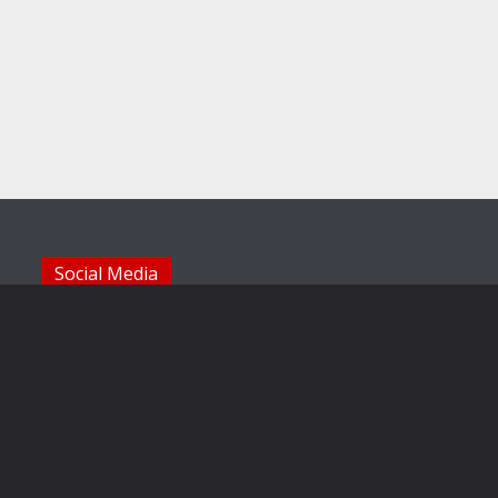
Social Media
Die Sechzger auf Instagram
Die Sechzger Jugend auf Instagram
Die Sechzger auf Facebook