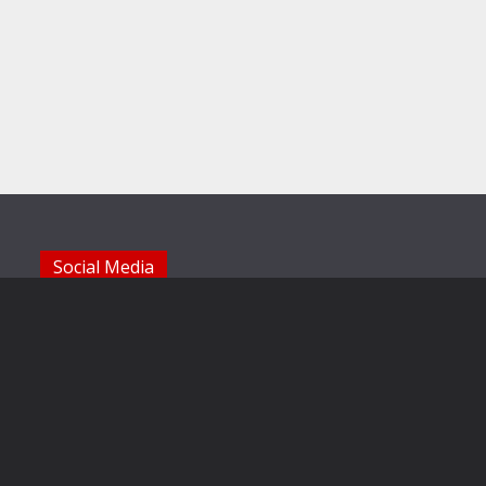
Social Media
Die Sechzger auf Instagram
Die Sechzger Jugend auf Instagram
Die Sechzger auf Facebook