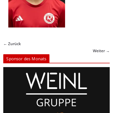
← Zurück
Weiter →
Sponsor des Monats