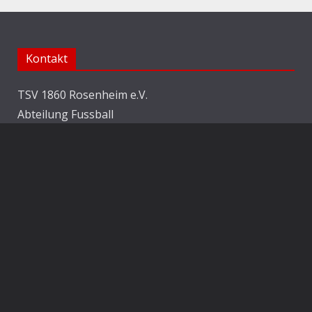
Kontakt
TSV 1860 Rosenheim e.V.
Abteilung Fussball
Jahnstraße 25
83022 Rosenheim
E-Mail:
info@1860rosenheim.de
Social Media
Die Sechzger auf Instagram
Die Sechzger Jugend auf Instagram