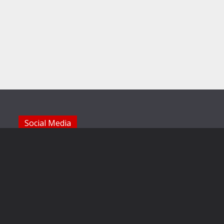
Social Media
Die Sechzger auf Instagram
Die Sechzger Jugend auf Instagram
Die Sechzger auf Facebook