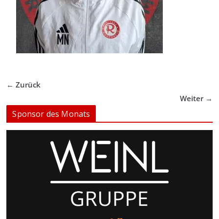
← Zurück
Weiter →
Sponsor des Monats