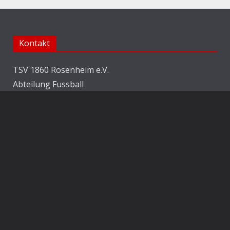
Kontakt
TSV 1860 Rosenheim e.V.
Abteilung Fussball
Jahnstraße 25
83022 Rosenheim
E-Mail:
info@1860rosenheim.de
Social Media
Die Sechzger auf Instagram
Die Sechzger Jugend auf Instagram