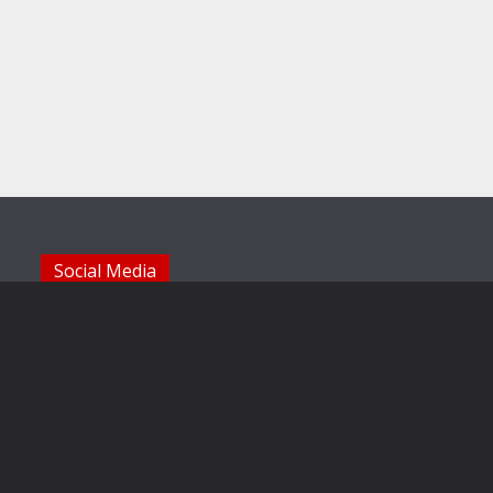
Social Media
Die Sechzger auf Instagram
Die Sechzger Jugend auf Instagram
Die Sechzger auf Facebook