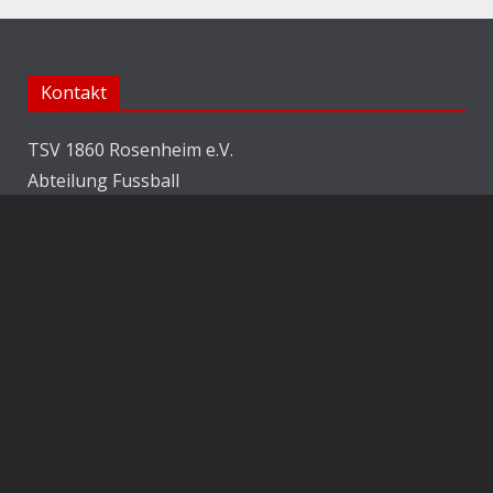
Kontakt
TSV 1860 Rosenheim e.V.
Abteilung Fussball
Jahnstraße 25
83022 Rosenheim
E-Mail:
info@1860rosenheim.de
Social Media
Die Sechzger auf Instagram
Die Sechzger Jugend auf Instagram