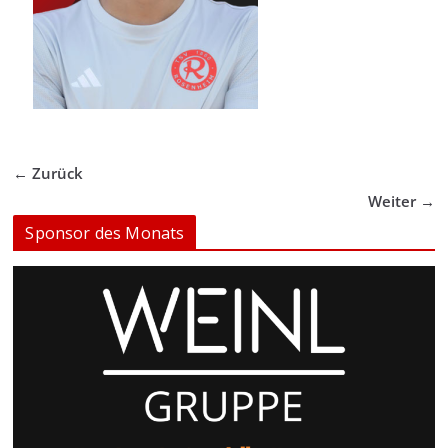
← Zurück
Weiter →
Sponsor des Monats