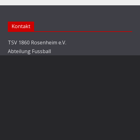
Kontakt
TSV 1860 Rosenheim e.V.
Abteilung Fussball
Jahnstraße 25
83022 Rosenheim
E-Mail:
info@1860rosenheim.de
Social Media
Die Sechzger auf Instagram
Die Sechzger Jugend auf Instagram