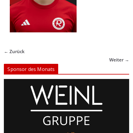
← Zurück
Weiter →
Sponsor des Monats