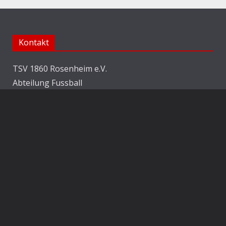
Kontakt
TSV 1860 Rosenheim e.V.
Abteilung Fussball
Jahnstraße 25
83022 Rosenheim
E-Mail:
info@1860rosenheim.de
Social Media
Die Sechzger auf Instagram
Die Sechzger Jugend auf Instagram