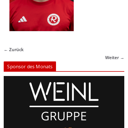
← Zurück
Weiter →
Sponsor des Monats