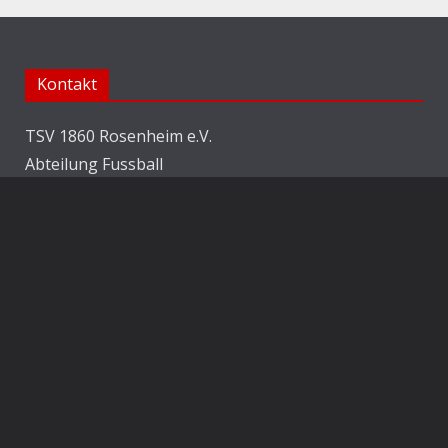
Kontakt
TSV 1860 Rosenheim e.V.
Abteilung Fussball
Jahnstraße 25
83022 Rosenheim
E-Mail:
info@1860rosenheim.de
Social Media
Die Sechzger auf Instagram
Die Sechzger Jugend auf Instagram