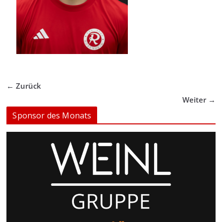
← Zurück
Weiter →
Sponsor des Monats