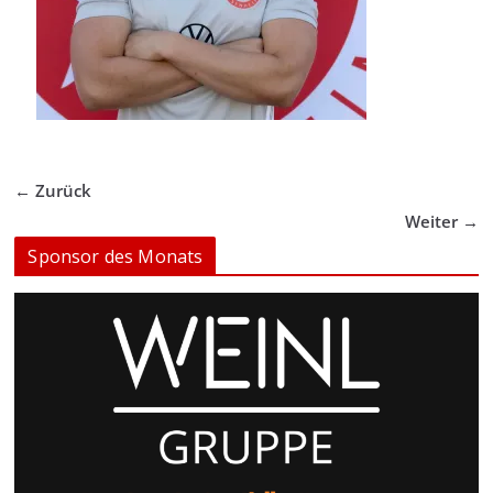
← Zurück
Weiter →
Sponsor des Monats