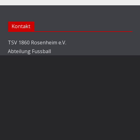
Kontakt
TSV 1860 Rosenheim e.V.
Abteilung Fussball
Jahnstraße 25
83022 Rosenheim
E-Mail:
info@1860rosenheim.de
Social Media
Die Sechzger auf Instagram
Die Sechzger Jugend auf Instagram