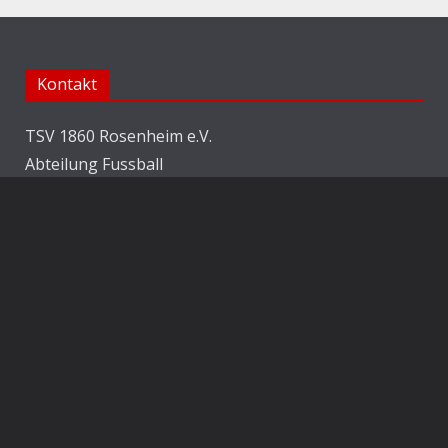
Kontakt
TSV 1860 Rosenheim e.V.
Abteilung Fussball
Jahnstraße 25
83022 Rosenheim
E-Mail:
info@1860rosenheim.de
Social Media
Die Sechzger auf Instagram
Die Sechzger Jugend auf Instagram