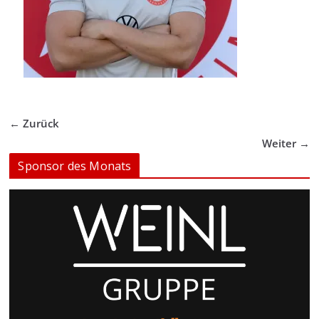
← Zurück
Weiter →
Sponsor des Monats