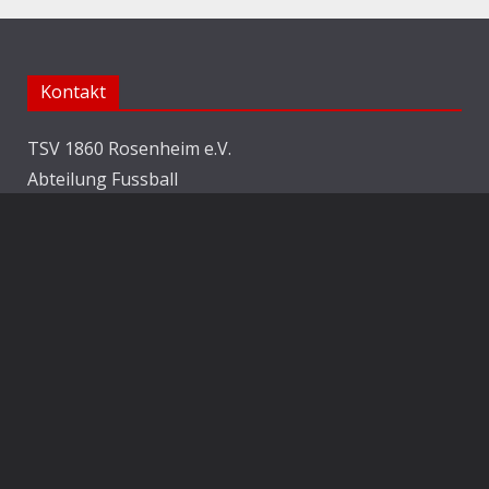
Kontakt
TSV 1860 Rosenheim e.V.
Abteilung Fussball
Jahnstraße 25
83022 Rosenheim
E-Mail:
info@1860rosenheim.de
Social Media
Die Sechzger auf Instagram
Die Sechzger Jugend auf Instagram