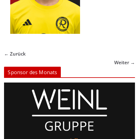
← Zurück
Weiter →
Sponsor des Monats