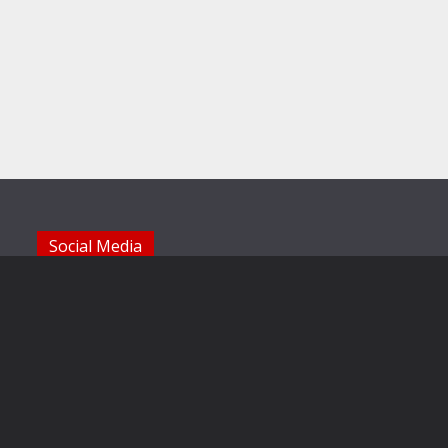
Social Media
Die Sechzger auf Instagram
Die Sechzger Jugend auf Instagram
Die Sechzger auf Facebook