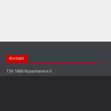
Kontakt
TSV 1860 Rosenheim e.V.
Abteilung Fussball
Jahnstraße 25
83022 Rosenheim
E-Mail:
info@1860rosenheim.de