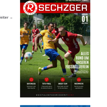
eiter →