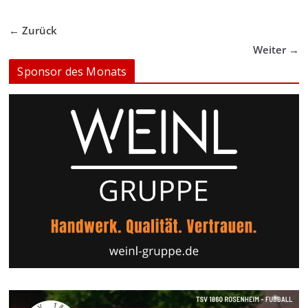
← Zurück
Weiter →
Sponsor des Monats