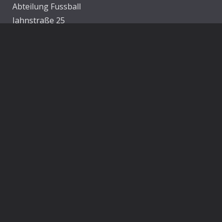
Abteilung Fussball
Jahnstraße 25
83022 Rosenheim
E-Mail:
info@1860rosenheim.de
Social Media
Die Sechzger auf Instagram
Die Sechzger Jugend auf Instagram
Die Sechzger auf Facebook
Rechtliches