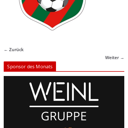
← Zurück
Weiter →
Sponsor des Monats