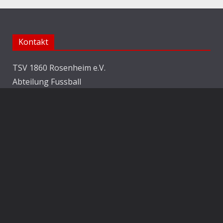
Kontakt
TSV 1860 Rosenheim e.V.
Abteilung Fussball
Jahnstraße 25
83022 Rosenheim
E-Mail:
info@1860rosenheim.de
Social Media
Die Sechzger auf Instagram
Die Sechzger Jugend auf Instagram