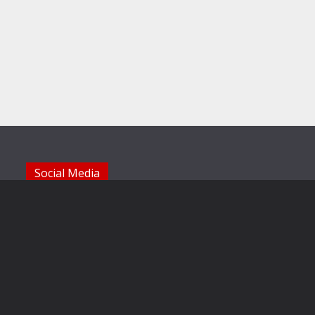
Social Media
Die Sechzger auf Instagram
Die Sechzger Jugend auf Instagram
Die Sechzger auf Facebook