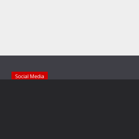
Social Media
Die Sechzger auf Instagram
Die Sechzger Jugend auf Instagram
Die Sechzger auf Facebook