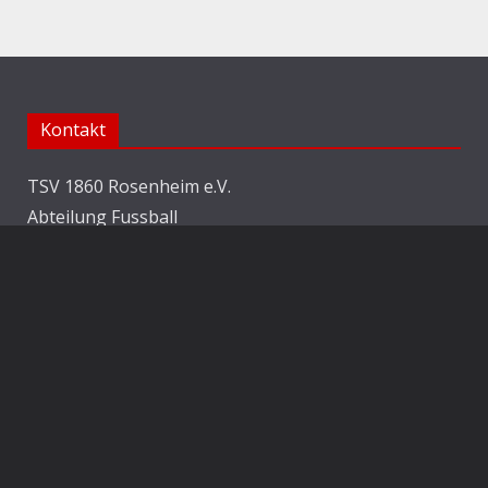
Kontakt
TSV 1860 Rosenheim e.V.
Abteilung Fussball
Jahnstraße 25
83022 Rosenheim
E-Mail:
info@1860rosenheim.de
Social Media
Die Sechzger auf Instagram