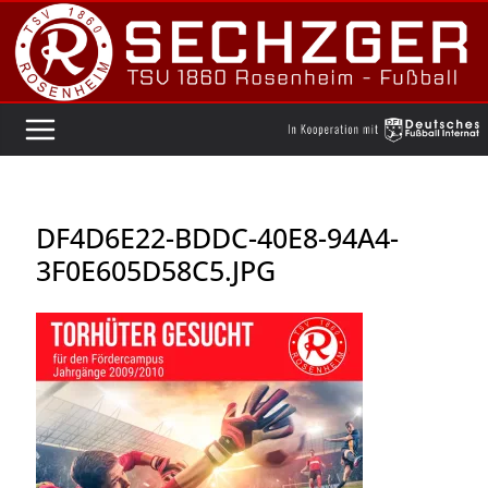
Zum
Inhalt
springen
DF4D6E22-BDDC-40E8-94A4-
3F0E605D58C5.JPG