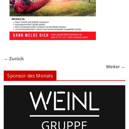
← Zurück
Weiter →
Sponsor des Monats