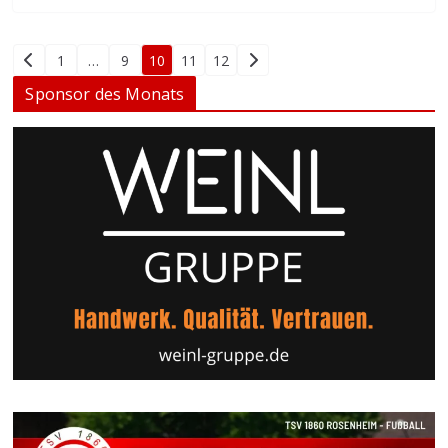
Seitennummerierung
1
…
9
10
11
12
der
Sponsor des Monats
Beiträge