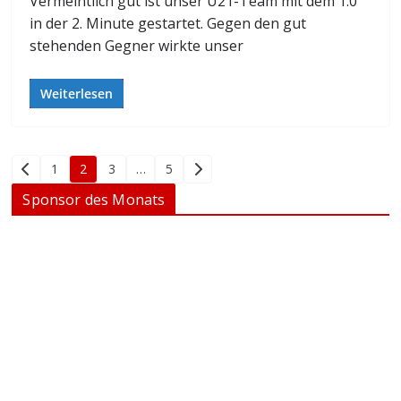
Vermeintlich gut ist unser U21-Team mit dem 1:0
in der 2. Minute gestartet. Gegen den gut
stehenden Gegner wirkte unser
Weiterlesen
Seitennummerierung
1
2
3
…
5
der
Sponsor des Monats
Beiträge