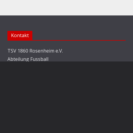
Kontakt
TSV 1860 Rosenheim e.V.
Abteilung Fussball
Jahnstraße 25
83022 Rosenheim
E-Mail:
info@1860rosenheim.de
Social Media
Die Sechzger auf Instagram