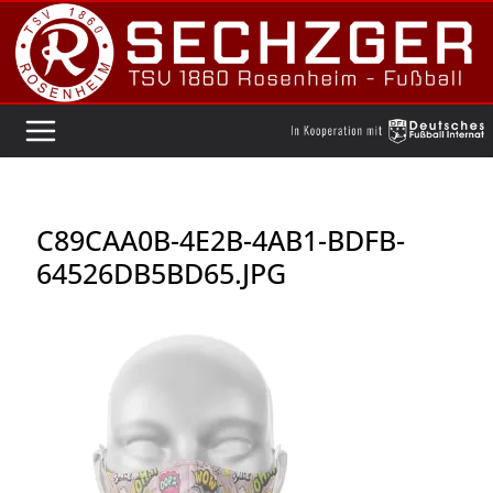
Zum
Inhalt
springen
C89CAA0B-4E2B-4AB1-BDFB-
64526DB5BD65.JPG