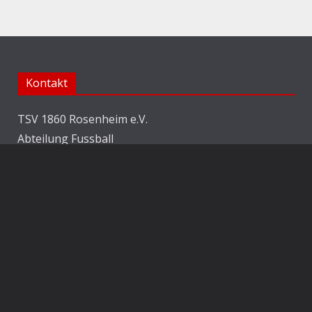
Kontakt
TSV 1860 Rosenheim e.V.
Abteilung Fussball
Jahnstraße 25
83022 Rosenheim
E-Mail:
info@1860rosenheim.de
Social Media
Die Sechzger auf Instagram