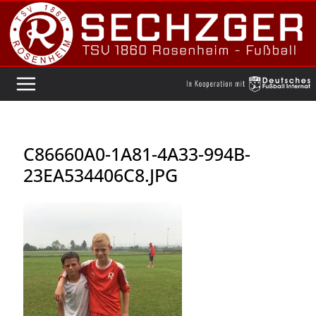
Zum
Inhalt
springen
C86660A0-1A81-4A33-994B-
23EA534406C8.JPG