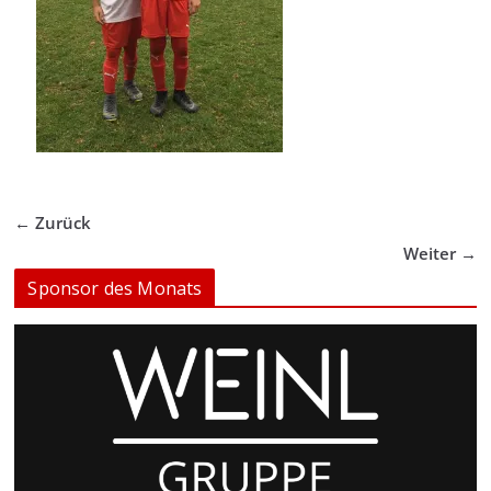
← Zurück
Weiter →
Sponsor des Monats